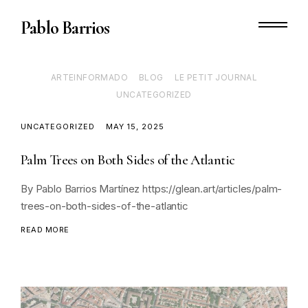
Skip
to
Pablo Barrios
content
Primary Menu
ARTEINFORMADO
BLOG
LE PETIT JOURNAL
UNCATEGORIZED
UNCATEGORIZED
MAY 15, 2025
Palm Trees on Both Sides of the Atlantic
osts
By Pablo Barrios Martínez https://glean.art/articles/palm-
avigation
trees-on-both-sides-of-the-atlantic
READ MORE